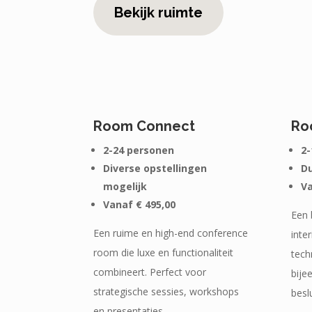
Bekijk ruimte
Room Connect
Ro
2-24 personen
2-
Diverse opstellingen
Du
mogelijk
Va
Vanaf € 495,00
Een 
Een ruime en high-end conference
inte
room die luxe en functionaliteit
tech
combineert. Perfect voor
bije
strategische sessies, workshops
besl
en presentaties.