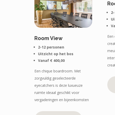
Ro
2-
Ui
Va
Een 
Room View
crea
2-12 personen
meub
Uitzicht op het bos
inte
Vanaf € 400,00
crea
Een chique boardroom. Met
zorgvuldig geselecteerde
eyecatchers is deze luxueuze
ruimte ideaal geschikt voor
vergaderingen en bijeenkomsten