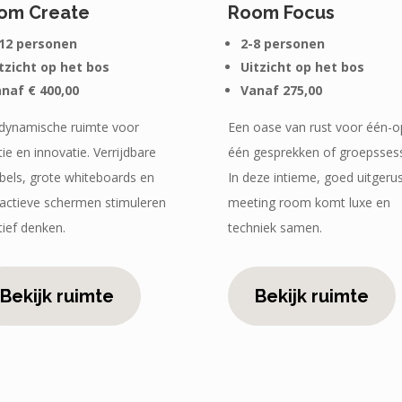
om Create
Room Focus
12 personen
2-8 personen
tzicht op het bos
Uitzicht op het bos
naf € 400,00
Vanaf 275,00
dynamische ruimte voor
Een oase van rust voor één-o
tie en innovatie. Verrijdbare
één gesprekken of groepssess
els, grote whiteboards en
In deze intieme, goed uitgeru
ractieve schermen stimuleren
meeting room komt luxe en
tief denken.
techniek samen.
Bekijk ruimte
Bekijk ruimte