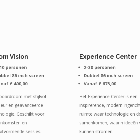
om Vision
Experience Center
10 personen
2-30 personen
bbel 86 inch screen
Dubbel 86 inch screen
naf € 400,00
Vanaf € 675,00
boardroom met stijlvol
Het Experience Center is een
rieur en geavanceerde
inspirerende, modern ingerich
nologie. Geschikt voor
ruimte waar technologie en d
enkomsten en
samenkomen, waarin ideeën v
uitvormende sessies.
kunnen stromen.