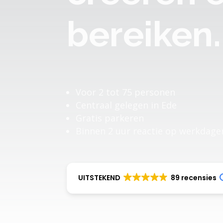
bereiken.
Voor 2 tot 75 personen
Centraal gelegen in Ede
Gratis parkeren
Binnen 2 uur reactie op werkdage
UITSTEKEND
89 recensies