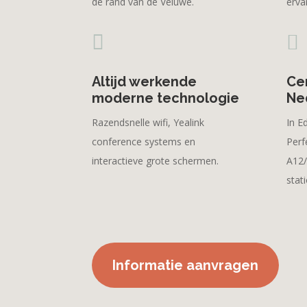
de rand van de Veluwe.
erva


Altijd werkende
Cen
moderne technologie
Ne
Razendsnelle wifi, Yealink
In E
conference systems en
Perf
interactieve grote schermen.
A12/
stat
Informatie aanvragen