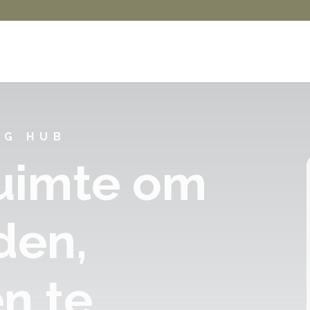
NG HUB
ruimte om
den,
n te