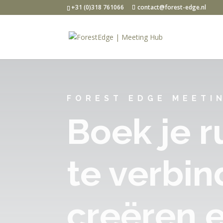
+31 (0)318 761066
contact@forest-edge.nl
FOREST EDGE MEETI
Boek je 
te verbin
creëren e