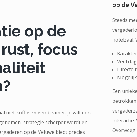
op de V
Steeds mee
tie op de
vergaderlo
hotelzaal.
rust, focus
Karakter
Veel dag
aliteit
Directe 
Mogelij
n?
Een unieke
betrokkenh
vergaderza
al met koffie en een beamer. Je wilt een
interactie.
genomen, strategie scherper wordt en
Overweeg d
ergaderen op de Veluwe biedt precies