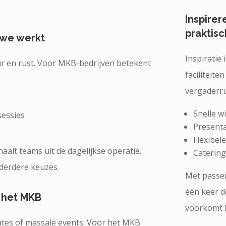
Inspire
praktisc
we werkt
Inspiratie
r en rust. Voor MKB-bedrijven betekent
faciliteit
vergaderru
Snelle wi
sessies
Present
Flexibel
alt teams uit de dagelijkse operatie.
Caterin
derdere keuzes.
Met passe
één keer d
j het MKB
voorkomt l
rates of massale events. Voor het MKB