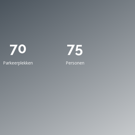
70
75
Parkeerplekken
Personen