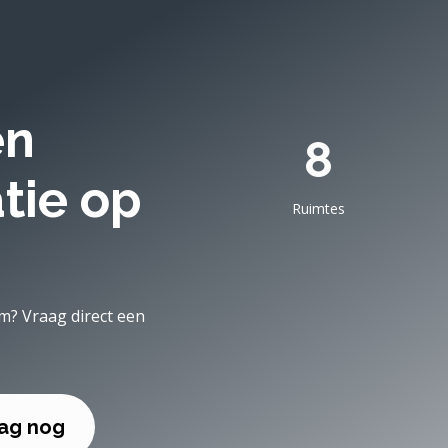
en
8
tie op
Ruimtes
am? Vraag direct een
aag nog