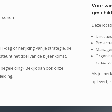
Voor wi
geschik
personen
Deze locati
Directie
Project
-dag of herijking van je strategie, de
Managem
Organisa
rsteunt het doel van de bijeenkomst.
schaalve
e begeleiding? Bekijk dan ook onze
Als je mer
eiding.
oplevert, 