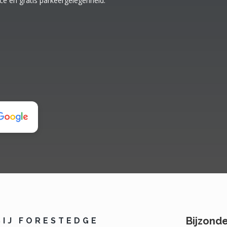
ice en gratis parkeergelegenheid.
Bijzond
BIJ FORESTEDGE