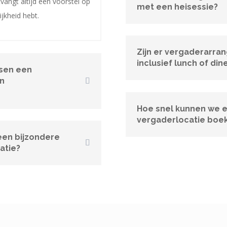
tvangt altijd een voorstel op
met een heisessie?
ijkheid hebt.
Zijn er vergaderarr
inclusief lunch of din
ssen een
n
Hoe snel kunnen we 
vergaderlocatie boe
een bijzondere
atie?